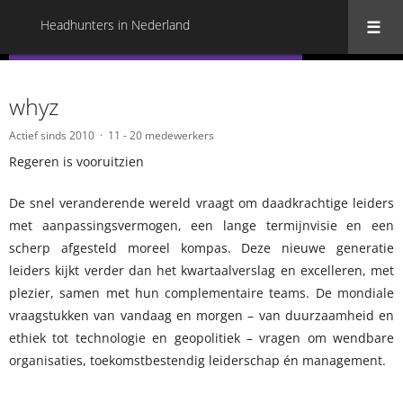
Headhunters in Nederland
« Terug naar alle Headhunters in Nederland
whyz
Actief sinds 2010
11 - 20 medewerkers
Regeren is vooruitzien
De snel veranderende wereld vraagt om daadkrachtige leiders
met aanpassingsvermogen, een lange termijnvisie en een
scherp afgesteld moreel kompas. Deze nieuwe generatie
leiders kijkt verder dan het kwartaalverslag en excelleren, met
plezier, samen met hun complementaire teams. De mondiale
vraagstukken van vandaag en morgen – van duurzaamheid en
ethiek tot technologie en geopolitiek – vragen om wendbare
organisaties, toekomstbestendig leiderschap én management.