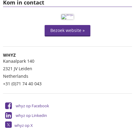
Kom in contact
Bezoek website »
WHYZ
Kanaalpark 140
2321 JV
Leiden
Netherlands
+31 (0)71 74 40 043
whyz op Facebook
whyz op Linkedin
whyz op X