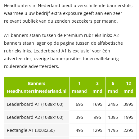
Headhunters in Nederland biedt u verschillende bannerslots,
waarmee u uw bedrijf extra exposure geeft aan een zeer
relevant publiek van duizenden bezoekers per maand.
A1-banners staan tussen de Premium rubriekslinks; A2-
banners staan lager op de pagina tussen de alfabetische
rubriekslinks. Leaderboard A1 is exclusief voor één
adverteerder; overige bannerposities tonen willekeurig
roulerende adverteerders.
Banners
1
3
6
12
HeadhuntersinNederland.nl
maand
mnd
mnd
mnd
Leaderboard A1 (1088x100)
695
1695
2495
3995
Leaderboard A2 (1088x100)
395
995
1395
1995
Rectangle A1 (300x250)
495
1295
1795
2295