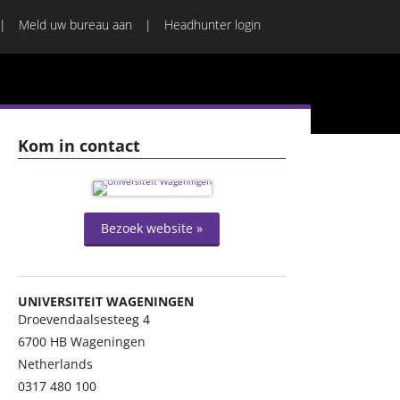
Meld uw bureau aan
Headhunter login
Kom in contact
Bezoek website »
UNIVERSITEIT WAGENINGEN
Droevendaalsesteeg 4
6700 HB
Wageningen
Netherlands
0317 480 100