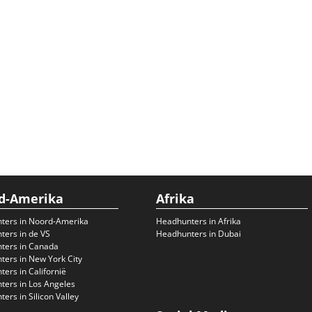
d-Amerika
Afrika
ters in Noord-Amerika
Headhunters in Afrika
ers in de VS
Headhunters in Dubai
ters in Canada
ers in New York City
ers in Californië
ers in Los Angeles
ers in Silicon Valley