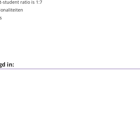
student ratio is 1:7
onaliteiten
s
d in: