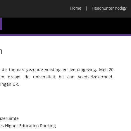
Home
Headhunter nodig?
n
op de thema’s gezonde voeding en leefomgeving. Met 20
en draagt de universiteit bij aan voedselzekerheid.
ningen UR.
uzeruimte
mes Higher Education Ranking