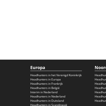
Europa
Noor
Headhunters in het Verenigd Koninkrijk
Headhun
Headhunters in Europa
Headhunt
Headhunters in Frankrijk
Headhun
Headhunters in België
Headhunt
Interim in Nederland
Headhunt
Headhunters in Nederland
Headhunt
Headhunters in Duitsland
Headhunt
Headhunters in Scandinavië