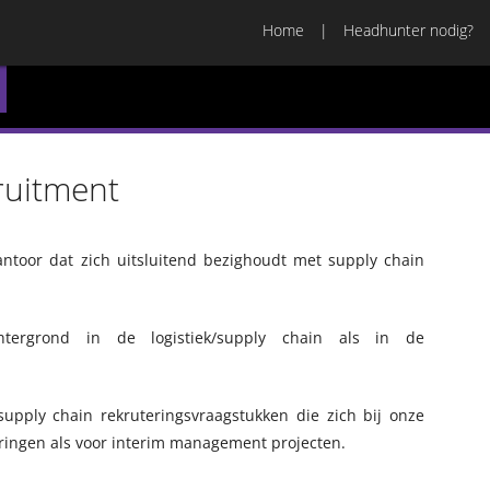
Home
Headhunter nodig?
ruitment
ntoor dat zich uitsluitend bezighoudt met supply chain
tergrond in de logistiek/supply chain als in de
upply chain rekruteringsvraagstukken die zich bij onze
eringen als voor interim management projecten.