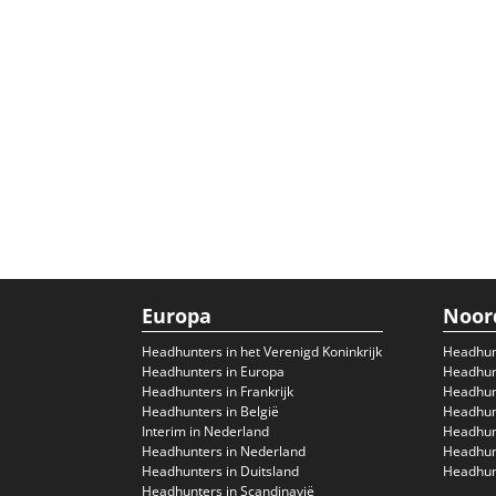
Europa
Noor
Headhunters in het Verenigd Koninkrijk
Headhun
Headhunters in Europa
Headhunt
Headhunters in Frankrijk
Headhun
Headhunters in België
Headhunt
Interim in Nederland
Headhunt
Headhunters in Nederland
Headhunt
Headhunters in Duitsland
Headhunt
Headhunters in Scandinavië