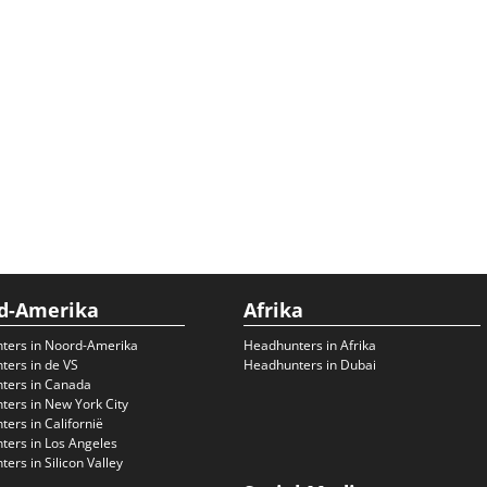
d-Amerika
Afrika
ters in Noord-Amerika
Headhunters in Afrika
ers in de VS
Headhunters in Dubai
ters in Canada
ers in New York City
ers in Californië
ers in Los Angeles
ers in Silicon Valley