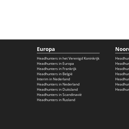
Europa
Noor
Headhunters in het Verenigd Koninkrijk
Headhun
Headhunters in Europa
Headhunt
Headhunters in Frankrijk
Headhun
Headhunters in België
Headhunt
Interim in Nederland
Headhunt
Headhunters in Nederland
Headhunt
Headhunters in Duitsland
Headhunt
Headhunters in Scandinavië
Headhunters in Rusland