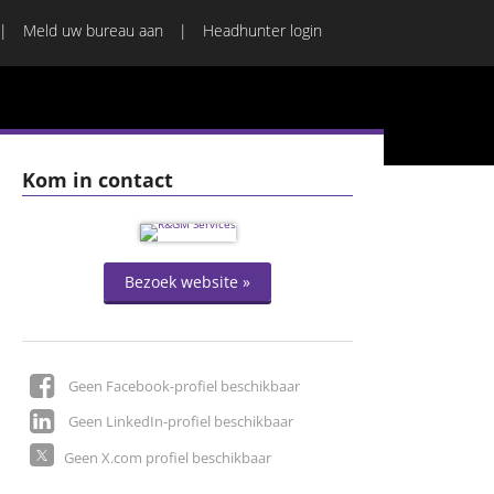
Meld uw bureau aan
Headhunter login
Kom in contact
Bezoek website »
Geen Facebook-profiel beschikbaar
Geen LinkedIn-profiel beschikbaar
Geen X.com profiel beschikbaar