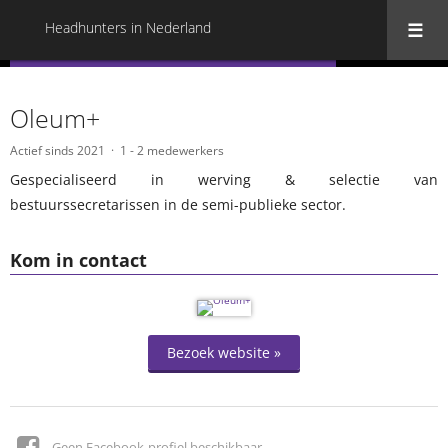
Headhunters in Nederland
« Terug naar alle Headhunters in Nederland
Oleum+
Actief sinds 2021
1 - 2 medewerkers
Gespecialiseerd in werving & selectie van
bestuurssecretarissen in de semi-publieke sector.
Kom in contact
Bezoek website »
Geen Facebook-profiel beschikbaar