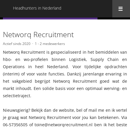
Headhunters in Nederland
« Terug naar alle Headhunters in Nederland
Networq Recruitment
Actief sinds 2020
1 - 2 medewerkers
Networq Recruitment is gespecialiseerd in het bemiddelen van
hbo- en wo-profielen binnen Logistiek, Supply Chain en
Operations in heel Nederland. Voor tijdelijke opdrachten
(interim) of voor vaste functies. Dankzij jarenlange ervaring in
het vakgebied begrijpt Networq Recruitment goed wat de
markt inhoudt. Een solide basis voor een optimaal werving- en
selectietraject.
Nieuwsgierig? Bekijk dan de website, bel of mail me en ik vertel
je graag wat Networq Recruitment voor jou kan betekenen. Via
06-57356505 of toine@networqrecruitment.nl ben ik het beste