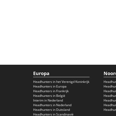
Europa
Noor
Headhunters in het Verenigd Koninkrijk
Headhun
Headhunters in Europa
Headhunt
Headhunters in Frankrijk
Headhun
Headhunters in België
Headhunt
Interim in Nederland
Headhunt
Headhunters in Nederland
Headhunt
Headhunters in Duitsland
Headhunt
Headhunters in Scandinavië