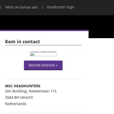
Meld uw bureau aan
Headhunter login
Kom in contact
Bezoek website »
MSC HEADHUNTERS
Zen Building, Newtonlaan 115
3584 BH
Utrecht
Netherlands