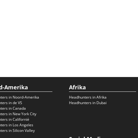
d-Amerika
Afrika
ters in Noord-Amerika
Headhunters in Afrika
ers in de VS
Headhunters in Dubai
ters in Canada
ers in New York City
ers in Californië
ers in Los Angeles
ers in Silicon Valley