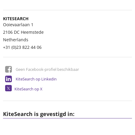
KITESEARCH
Ooievaarlaan 1
2106 DC
Heemstede
Netherlands
+31 (0)23 822 44 06
Geen Facebook-profiel beschikbaar
KiteSearch op Linkedin
KiteSearch op X
KiteSearch is gevestigd in: