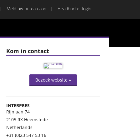
Meld uw bureau aan
Headhunter login
Kom in contact
Bezoek website »
INTERPRES
Rijnlaan 74
2105 RX
Heemstede
Netherlands
+31 (0)23 547 53 16