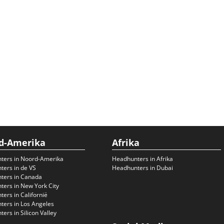
d-Amerika
Afrika
ters in Noord-Amerika
Headhunters in Afrika
ers in de VS
Headhunters in Dubai
ters in Canada
ers in New York City
ers in Californië
ers in Los Angeles
ers in Silicon Valley