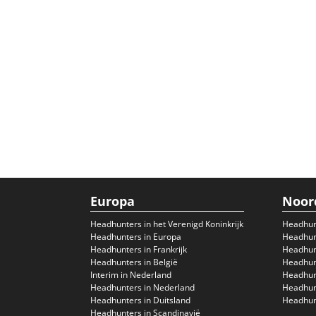
Europa
Noor
Headhunters in het Verenigd Koninkrijk
Headhun
Headhunters in Europa
Headhunt
Headhunters in Frankrijk
Headhun
Headhunters in België
Headhunt
Interim in Nederland
Headhunt
Headhunters in Nederland
Headhunt
Headhunters in Duitsland
Headhunt
Headhunters in Scandinavië