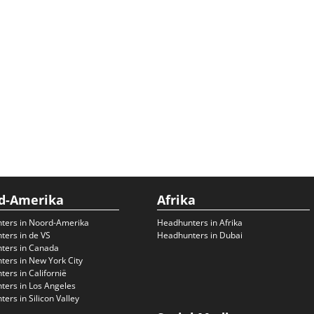
d-Amerika
Afrika
ters in Noord-Amerika
Headhunters in Afrika
ers in de VS
Headhunters in Dubai
ters in Canada
ers in New York City
ers in Californië
ers in Los Angeles
ers in Silicon Valley