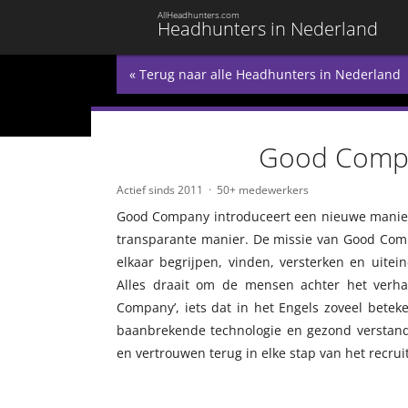
AllHeadhunters.com
Headhunters in Nederland
« Terug naar alle Headhunters in Nederland
Good Compa
Actief sinds 2011
50+ medewerkers
Good Company introduceert een nieuwe manier w
transparante manier. De missie van Good Comp
elkaar begrijpen, vinden, versterken en uitein
Alles draait om de mensen achter het verh
Company’, iets dat in het Engels zoveel beteke
baanbrekende technologie en gezond verstand 
en vertrouwen terug in elke stap van het recru