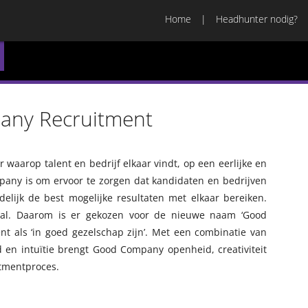
Home
Headhunter nodig?
ny Recruitment
aarop talent en bedrijf elkaar vindt, op een eerlijke en
any is om ervoor te zorgen dat kandidaten en bedrijven
delijk de best mogelijke resultaten met elkaar bereiken.
aal. Daarom is er gekozen voor de nieuwe naam ‘Good
nt als ‘in goed gezelschap zijn’. Met een combinatie van
en intuïtie brengt Good Company openheid, creativiteit
itmentproces.