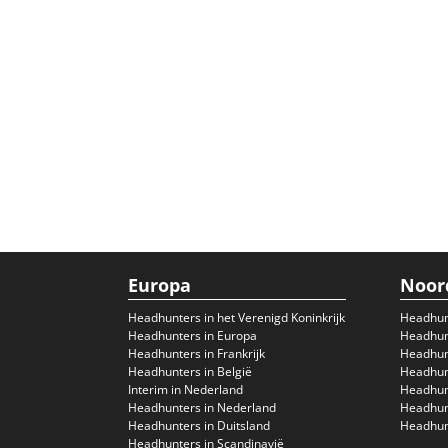
Europa
Noor
Headhunters in het Verenigd Koninkrijk
Headhun
Headhunters in Europa
Headhunt
Headhunters in Frankrijk
Headhun
Headhunters in België
Headhunt
Interim in Nederland
Headhunt
Headhunters in Nederland
Headhunt
Headhunters in Duitsland
Headhunt
Headhunters in Scandinavië