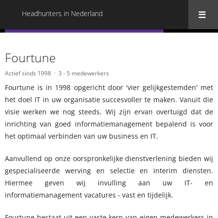
Headhunters in Nederland
« Terug naar alle Headhunters in Nederland
Fourtune
Actief sinds 1998
3 - 5 medewerkers
Fourtune is in 1998 opgericht door 'vier gelijkgestemden' met
het doel IT in uw organisatie succesvoller te maken. Vanuit die
visie werken we nog steeds. Wij zijn ervan overtuigd dat de
inrichting van goed informatiemanagement bepalend is voor
het optimaal verbinden van uw business en IT.
Aanvullend op onze oorspronkelijke dienstverlening bieden wij
gespecialiseerde werving en selectie en interim diensten.
Hiermee geven wij invulling aan uw IT- en
informatiemanagement vacatures - vast en tijdelijk.
Fourtune bestaat uit een vaste kern van eigen medewerkers in