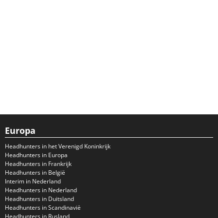
Europa
Headhunters in het Verenigd Koninkrijk
Headhunters in Europa
Headhunters in Frankrijk
Headhunters in België
Interim in Nederland
Headhunters in Nederland
Headhunters in Duitsland
Headhunters in Scandinavië
Headhunters in Rusland