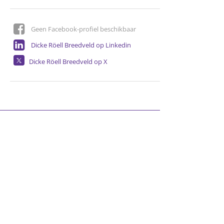
Geen Facebook-profiel beschikbaar
Dicke Röell Breedveld op Linkedin
Dicke Röell Breedveld op X