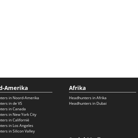
d-Amerika
Afrika
ters in Noord-Amerika
Headhunters in Afrika
ers in de VS
Headhunters in Dubai
ters in Canada
ers in New York City
ers in Californië
ers in Los Angeles
ers in Silicon Valley