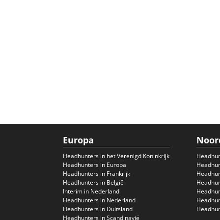
Europa
Noor
Headhunters in het Verenigd Koninkrijk
Headhun
Headhunters in Europa
Headhunt
Headhunters in Frankrijk
Headhun
Headhunters in België
Headhunt
Interim in Nederland
Headhunt
Headhunters in Nederland
Headhunt
Headhunters in Duitsland
Headhunt
Headhunters in Scandinavië