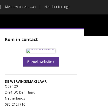
Meld uw bureau aan
Headhunter login
Kom in contact
Bezoek website »
DE WERVINGSMAKELAAR
Oder 20
2491 DC
Den Haag
Netherlands
085-2127710