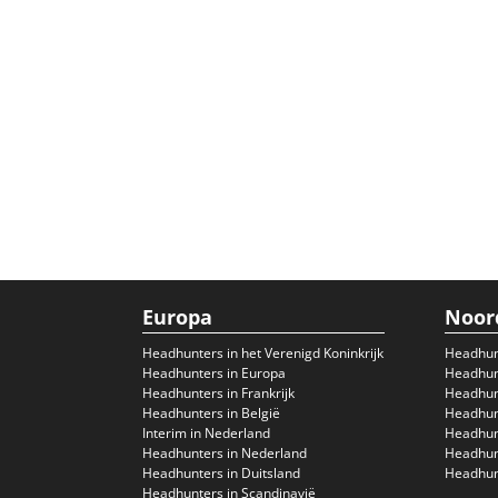
Europa
Noor
Headhunters in het Verenigd Koninkrijk
Headhun
Headhunters in Europa
Headhunt
Headhunters in Frankrijk
Headhun
Headhunters in België
Headhunt
Interim in Nederland
Headhunt
Headhunters in Nederland
Headhunt
Headhunters in Duitsland
Headhunt
Headhunters in Scandinavië