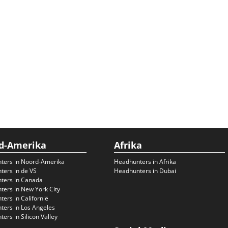
d-Amerika
Afrika
ters in Noord-Amerika
Headhunters in Afrika
ers in de VS
Headhunters in Dubai
ters in Canada
ers in New York City
ers in Californië
ers in Los Angeles
ers in Silicon Valley