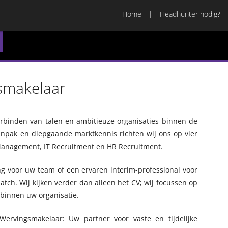
Home
Headhunter nodig?
smakelaar
erbinden van talen en ambitieuze organisaties binnen de
anpak en diepgaande marktkennis richten wij ons op vier
m Management, IT Recruitment en HR Recruitment.
ng voor uw team of een ervaren interim-professional voor
 match. Wij kijken verder dan alleen het CV; wij focussen op
 binnen uw organisatie.
ervingsmakelaar: Uw partner voor vaste en tijdelijke