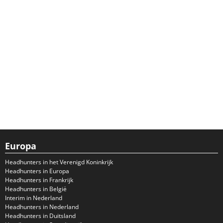
Europa
Headhunters in het Verenigd Koninkrijk
Headhunters in Europa
Headhunters in Frankrijk
Headhunters in België
Interim in Nederland
Headhunters in Nederland
Headhunters in Duitsland