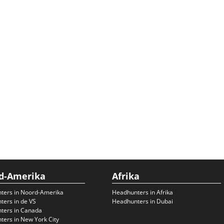
d-Amerika
Afrika
ters in Noord-Amerika
Headhunters in Afrika
ers in de VS
Headhunters in Dubai
ters in Canada
ers in New York City