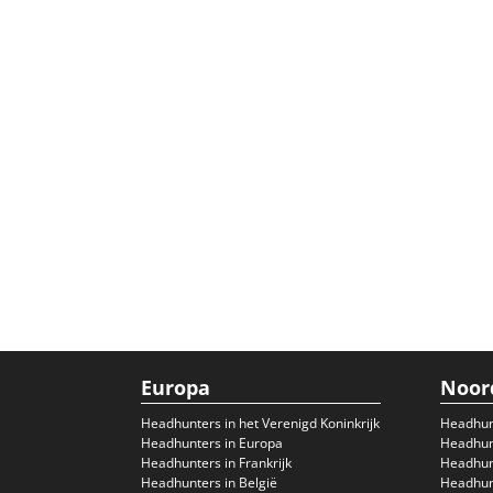
Europa
Noor
Headhunters in het Verenigd Koninkrijk
Headhun
Headhunters in Europa
Headhunt
Headhunters in Frankrijk
Headhun
Headhunters in België
Headhunt