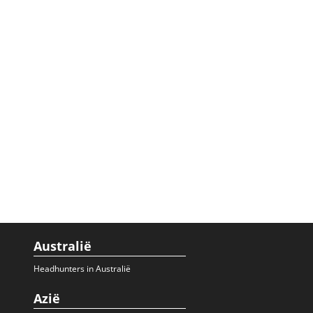
Australië
Headhunters in Australië
Azië