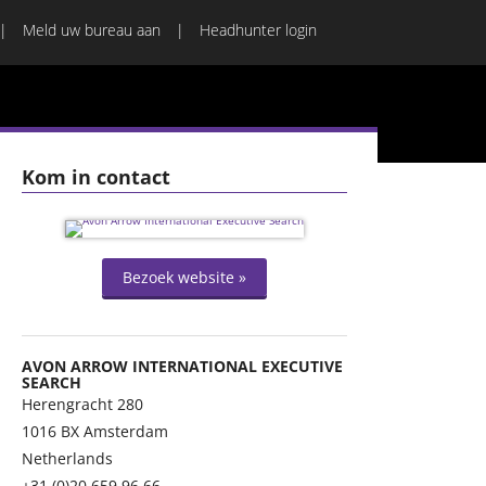
Meld uw bureau aan
Headhunter login
Kom in contact
Bezoek website »
AVON ARROW INTERNATIONAL EXECUTIVE
SEARCH
Herengracht 280
1016 BX
Amsterdam
Netherlands
+31 (0)20 659 96 66