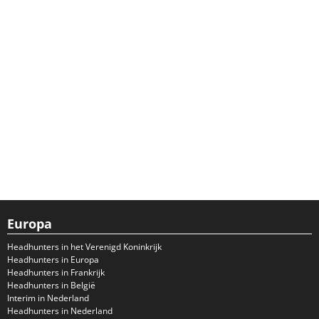
Europa
Headhunters in het Verenigd Koninkrijk
Headhunters in Europa
Headhunters in Frankrijk
Headhunters in België
Interim in Nederland
Headhunters in Nederland